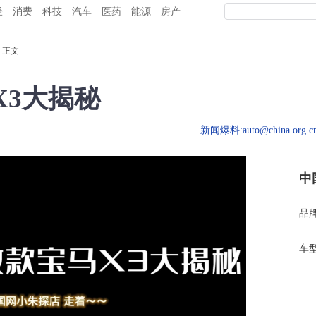
经
消费
科技
汽车
医药
能源
房产
 正文
X3大揭秘
新闻爆料:auto@china.org.cn
中
品
车