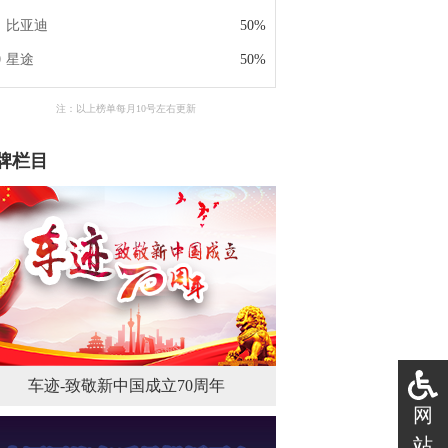
比亚迪
50%
星途
50%
注：以上榜单每月10号左右更新
牌栏目
车迹-致敬新中国成立70周年
网
站