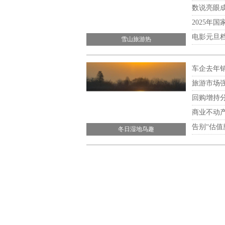
数说亮眼成
2025年
电影元旦档
雪山旅游热
车企去年
旅游市场
回购增持分
商业不动产
告别“估值
冬日湿地鸟趣