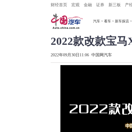
财经首页
宏观
金融
证券
新三板
产
汽车
>
看车
>
新车探店
>
2022款改款宝马
2022年09月30日11:06
中国网汽车