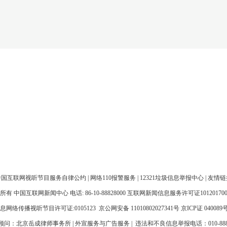
凡本网站注明“来源：中国网汽
电话：0086-10-82081166-6075
”的所有作品，均为本网合法拥有版
传真：0086-10-82081900
或有权使用的作品，未经本网授权
邮箱：auto@china.org.cn
得转载、摘编或利用其它方式使用
述作品。
中国互联网视听节目服务自律公约
|
网络110报警服务
|
12321垃圾信息举报中心
|
友情链
所有 中国互联网新闻中心 电话: 86-10-88828000
互联网新闻信息服务许可证101201700
息网络传播视听节目许可证:0105123
京公网安备 11010802027341号
京ICP证 040089号
律顾问：
北京岳成律师事务所
|
外宣服务与广告服务
| 违法和不良信息举报电话：010-888