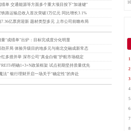
绩单 交通能源等方面多个重大项目按下“加速键”
国家铁路运输总收入首次突破1万亿元 同比增长3.1%
7.36亿票房迎新 题材类型多元 上市公司前瞻布局
销量“成绩单”出炉：目标完成度分化明显
强劲开局 体验升级目的地多元与南北交融成新常态
红多措并举 深市公司“真金白银”护航市场稳定
REITs明确1+3+N政策框架 试点初期坚持质量优先
魔法” 银行理财开启一场关于“确定性”的奔赴