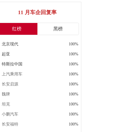
11 月车企回复率
红榜
黑榜
北京现代
100%
起亚
100%
特斯拉中国
100%
上汽乘用车
100%
长安启源
100%
魏牌
100%
坦克
100%
小鹏汽车
100%
长安福特
100%