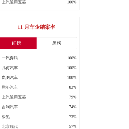
上汽通用五菱
100%
11 月车企结案率
红榜
黑榜
一汽奔腾
100%
几何汽车
100%
岚图汽车
100%
腾势汽车
83%
上汽通用五菱
79%
吉利汽车
74%
极氪
73%
北京现代
57%